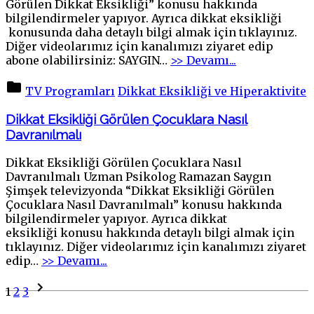
Görülen Dikkat Eksikliği” konusu hakkında
bilgilendirmeler yapıyor. Ayrıca dikkat eksikliği
konusunda daha detaylı bilgi almak için tıklayınız.
Diğer videolarımız için kanalımızı ziyaret edip
"Çocuklarda
abone olabilirsiniz: SAYGIN
…
>> Devamı...
Sık
Görülen
TV Programları
Dikkat Eksikliği ve Hiperaktivite
Dikkat
Eksikliği
Dikkat Eksikliği Görülen Çocuklara Nasıl
Nelerdir
Davranılmalı
?"
Dikkat Eksikliği Görülen Çocuklara Nasıl
Davranılmalı Uzman Psikolog Ramazan Saygın
Şimşek televizyonda “Dikkat Eksikliği Görülen
Çocuklara Nasıl Davranılmalı” konusu hakkında
bilgilendirmeler yapıyor. Ayrıca dikkat
eksikliği konusu hakkında detaylı bilgi almak için
tıklayınız. Diğer videolarımız için kanalımızı ziyaret
"Dikkat
edip
…
>> Devamı...
Eksikliği
Yazı
Next
Görülen
1
2
3
page
Çocuklara
sayfalaması