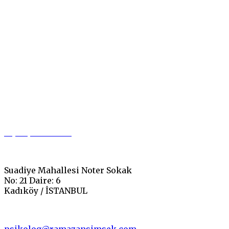
Nasıl
Davranılmalı"
0 (542) 549 37 00
Suadiye Mahallesi Noter Sokak
No: 21 Daire: 6
Kadıköy / İSTANBUL
psikolog@ramazansimsek.com