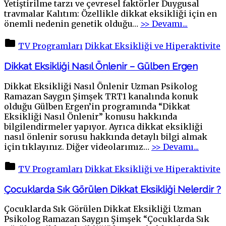
Yetiştirilme tarzı ve çevresel faktörler Duygusal
travmalar Kalıtım: Özellikle dikkat eksikliği için en
"Dikkat
önemli nedenin genetik olduğu
…
>> Devamı...
Eksikliğ
Nedenler
TV Programları
Dikkat Eksikliği ve Hiperaktivite
Nelerdir?
Dikkat Eksikliği Nasıl Önlenir – Gülben Ergen
Dikkat Eksikliği Nasıl Önlenir Uzman Psikolog
Ramazan Saygın Şimşek TRT1 kanalında konuk
olduğu Gülben Ergen’in programında “Dikkat
Eksikliği Nasıl Önlenir” konusu hakkında
bilgilendirmeler yapıyor. Ayrıca dikkat eksikliği
nasıl önlenir sorusu hakkında detaylı bilgi almak
"Dikka
için tıklayınız. Diğer videolarımız
…
>> Devamı...
Eksikl
Nasıl
TV Programları
Dikkat Eksikliği ve Hiperaktivite
Önleni
–
Çocuklarda Sık Görülen Dikkat Eksikliği Nelerdir ?
Gülbe
Ergen"
Çocuklarda Sık Görülen Dikkat Eksikliği Uzman
Psikolog Ramazan Saygın Şimşek “Çocuklarda Sık