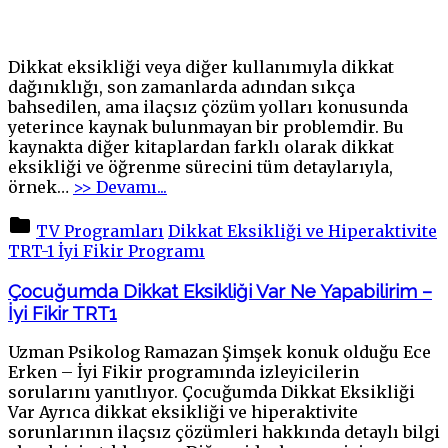
Dikkat eksikliği veya diğer kullanımıyla dikkat
dağınıklığı, son zamanlarda adından sıkça
bahsedilen, ama ilaçsız çözüm yolları konusunda
yeterince kaynak bulunmayan bir problemdir. Bu
kaynakta diğer kitaplardan farklı olarak dikkat
eksikliği ve öğrenme sürecini tüm detaylarıyla,
"Dikkat
örnek
…
>> Devamı...
Dağınıklığını
Önleme
TV Programları
Dikkat Eksikliği ve Hiperaktivite
ve
TRT-1 İyi Fikir Programı
Beyni
Etkili
Çocuğumda Dikkat Eksikliği Var Ne Yapabilirim –
Kullanma
İyi Fikir TRT1
Kılavuzu"
Uzman Psikolog Ramazan Şimşek konuk olduğu Ece
Erken – İyi Fikir programında izleyicilerin
sorularını yanıtlıyor. Çocuğumda Dikkat Eksikliği
Var Ayrıca dikkat eksikliği ve hiperaktivite
sorunlarının ilaçsız çözümleri hakkında detaylı bilgi