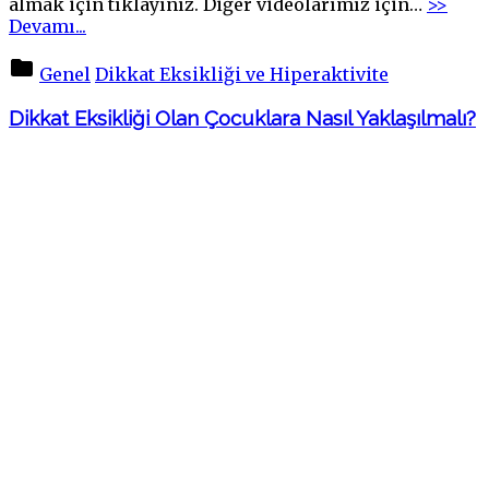
almak için tıklayınız. Diğer videolarımız için
…
>>
"Çocuğumda
Devamı...
Dikkat
Eksikliği
Genel
Dikkat Eksikliği ve Hiperaktivite
Var
Ne
Dikkat Eksikliği Olan Çocuklara Nasıl Yaklaşılmalı?
Yapabilirim
–
İyi
Fikir
TRT1"