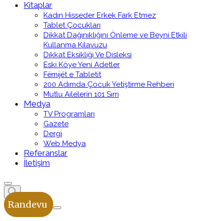
Kitaplar
Kadın Hisseder Erkek Fark Etmez
Tablet Çocukları
Dikkat Dağınıklığını Önleme ve Beyni Etkili
Kullanma Kılavuzu
Dikkat Eksikliği Ve Disleksi
Eski Köye Yeni Adetler
Fëmijët e Tabletit
200 Adımda Çocuk Yetiştirme Rehberi
Mutlu Ailelerin 101 Sırrı
Medya
TV Programları
Gazete
Dergi
Web Medya
Referanslar
İletişim
Randevu