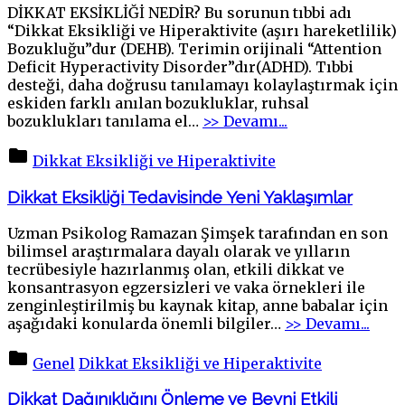
DİKKAT EKSİKLİĞİ NEDİR? Bu sorunun tıbbi adı
“Dikkat Eksikliği ve Hiperaktivite (aşırı hareketlilik)
Bozukluğu”dur (DEHB). Terimin orijinali “Attention
Deficit Hyperactivity Disorder”dır(ADHD). Tıbbi
desteği, daha doğrusu tanılamayı kolaylaştırmak için
eskiden farklı anılan bozukluklar, ruhsal
"Dikkat
bozuklukları tanılama el
…
>> Devamı...
Eksikliği
Nedir
Dikkat Eksikliği ve Hiperaktivite
?"
Dikkat Eksikliği Tedavisinde Yeni Yaklaşımlar
Uzman Psikolog Ramazan Şimşek tarafından en son
bilimsel araştırmalara dayalı olarak ve yılların
tecrübesiyle hazırlanmış olan, etkili dikkat ve
konsantrasyon egzersizleri ve vaka örnekleri ile
zenginleştirilmiş bu kaynak kitap, anne babalar için
"Dik
aşağıdaki konularda önemli bilgiler
…
>> Devamı...
Eksi
Teda
Genel
Dikkat Eksikliği ve Hiperaktivite
Yeni
Yakl
Dikkat Dağınıklığını Önleme ve Beyni Etkili