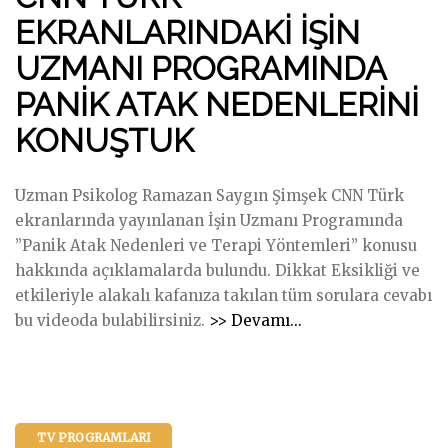
M
R
K
N
EKRANLARINDAKİ İŞİN
e
A
O
L
r
M
UZMANI PROGRAMINDA
N
A
h
I
PANİK ATAK NEDENLERİNİ
U
R
a
N
K
I
b
D
KONUŞTUK
O
N
a
A
L
D
H
“
Uzman Psikolog Ramazan Saygın Şimşek CNN Türk
D
A
a
H
ekranlarında yayınlanan İşin Uzmanı Programında
U
K
y
U
”Panik Atak Nedenleri ve Terapi Yöntemleri” konusu
"
İ
a
G
hakkında açıklamalarda bulundu. Dikkat Eksikliği ve
S
t
G
etkileriyle alakalı kafanıza takılan tüm sorulara cevabı
E
P
Y
"
bu videoda bulabilirsiniz.
>> Devamı...
L
r
W
C
D
o
U
N
A
g
G
N
İ
r
G
T
L
a
Y
TV PROGRAMLARI
Ü
E