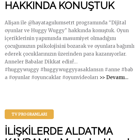
HAKKINDA KONUŞTUK
T
a
ş
A
G
i
G
ü
m
Alişan ile @hayatagulumsetrt programında “Dijital
Ü
l
ş
oyunlar ve Huggy Wuggy” hakkında konuştuk. Oyun
L
ü
e
içeriklerinin yapımında masumiyet olmadığını
Ü
m
k
çocuğunuzun psikolojisini bozarak ve oyunlara bağımlı
M
s
"
ederek çocuklarınızın üzerinden para kazanıyorlar.
S
e
Anneler Babalar Dikkat edin!…
E
p
#huggywuggy #huggywuggyyasaklansın #anne #bab
P
r
"
a #oyunlar #oyuncaklar #oyunvideoları
>> Devamı...
R
o
T
O
g
R
G
r
T
R
a
1
A
TV PROGRAMLARI
m
’
M
ı
D
İLİŞKİLERDE ALDATMA
I
n
E
N
d
Y