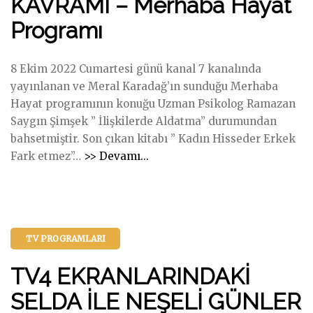
KAVRAMI – Merhaba Hayat
D
a
A
Programı
A
y
Y
“
ı
I
U
z
N
8 Ekim 2022 Cumartesi günü kanal 7 kanalında
Z
.
L
yayınlanan ve Meral Karadağ’ın sunduğu Merhaba
M
"
A
Hayat programının konuğu Uzman Psikolog Ramazan
A
N
Saygın Şimşek ” İlişkilerde Aldatma” durumundan
N
A
bahsetmiştir. Son çıkan kitabı ” Kadın Hisseder Erkek
P
"
N
Fark etmez”
…
>> Devamı...
S
İ
A
İ
L
L
K
İ
İ
O
Ş
Ş
L
TV PROGRAMLARI
K
A
O
İ
N
TV4 EKRANLARINDAKİ
G
L
İ
R
E
SELDA İLE NEŞELİ GÜNLER
L
A
R