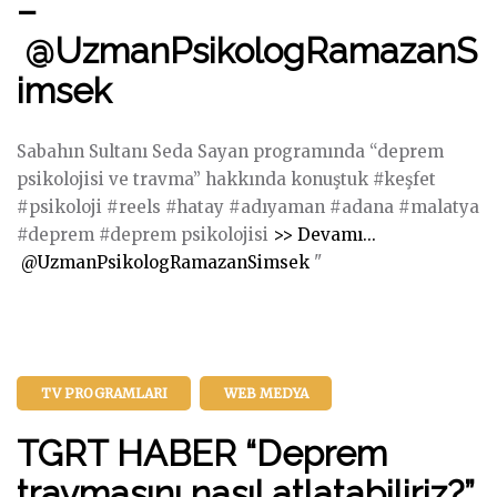
i
–
M
n
S
@UzmanPsikologRamazanS
E
E
imsek
n
P
f
R
e
O
Sabahın Sultanı Seda Sayan programında “deprem
s
G
psikolojisi ve travma” hakkında konuştuk #keşfet
M
R
#psikoloji #reels #hatay #adıyaman #adana #malatya
u
A
#deprem #deprem psikolojisi
>> Devamı...
t
M
"
@UzmanPsikologRamazanSimsek
​"
f
I
S
a
"
a
ğ
b
ı
a
–
TV PROGRAMLARI
WEB MEDYA
h
ı
TGRT HABER “Deprem
n
S
travmasını nasıl atlatabiliriz?”