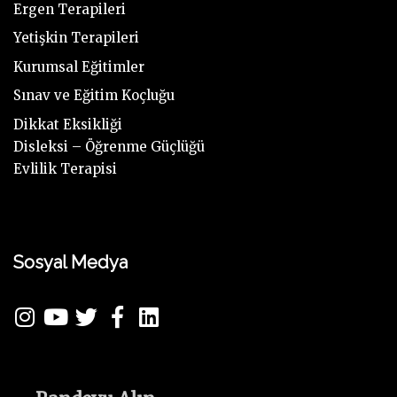
R
N
M
Ergen Terapileri
İ
D
I
Yetişkin Terapileri
N
A
N
Kurumsal Eğitimler
İ
K
D
K
O
Sınav ve Eğitim Koçluğu
A
O
N
Ç
Dikkat Eksikliği
N
U
O
Disleksi – Öğrenme Güçlüğü
U
Ş
C
Evlilik Terapisi
Ş
T
U
T
U
K
U
K
L
K
.
A
Sosyal Medya
"
"
R
D
A
D
İ
K