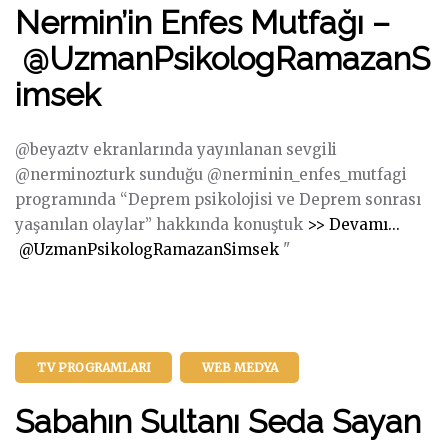
Nermin’in Enfes Mutfağı –
İ
Ş
@UzmanPsikologRamazanS
A
imsek
N
İ
L
@beyaztv ekranlarında yayınlanan sevgili
E
@nerminozturk sunduğu @nerminin_enfes_mutfagi
H
programında “Deprem psikolojisi ve Deprem sonrası
A
yaşanılan olaylar” hakkında konuştuk
>> Devamı...
"
Y
@UzmanPsikologRamazanSimsek
​"
N
A
e
T
r
A
m
G
TV PROGRAMLARI
WEB MEDYA
i
Ü
n
L
Sabahın Sultanı Seda Sayan
’
Ü