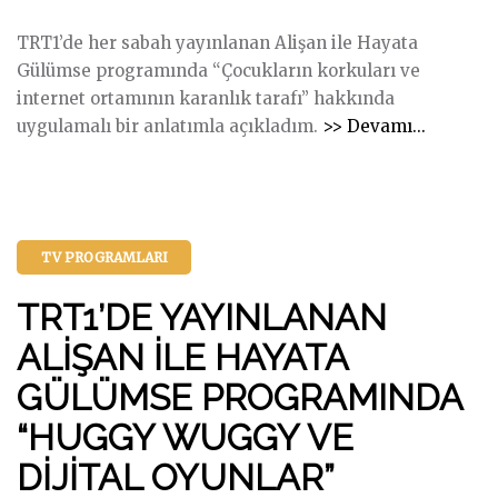
a
a
”
TRT1’de her sabah yayınlanan Alişan ile Hayata
n
m
@
Gülümse programında “Çocukların korkuları ve
a
ı
S
internet ortamının karanlık tarafı” hakkında
n
–
A
"
uygulamalı bir anlatımla açıkladım.
>> Devamı...
A
@
Y
A
l
R
G
L
i
a
I
İ
ş
m
N
Ş
a
a
P
TV PROGRAMLARI
A
n
z
S
N
İ
a
İ
TRT1’DE YAYINLANAN
İ
l
n
K
L
ALİŞAN İLE HAYATA
e
s
O
E
H
a
L
GÜLÜMSE PROGRAMINDA
H
a
y
O
“HUGGY WUGGY VE
A
y
g
J
Y
a
ı
İ
DİJİTAL OYUNLAR”
A
t
n
"