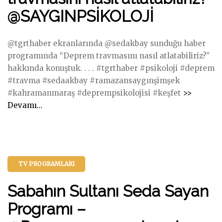
u
@SAYGINPSİKOLOJİ
l
t
a
@tgrthaber ekranlarında @sedakbay sunduğu haber
n
programında “Deprem travmasını nasıl atlatabiliriz?”
ı
hakkında konuştuk. . . . #tgrthaber #psikoloji #deprem
S
#travma #sedaakbay #ramazansaygınşimşek
e
#kahramanmaraş #deprempsikolojisi #keşfet
>>
"
d
Devamı...
T
a
G
S
R
a
T
y
TV PROGRAMLARI
H
a
A
n
Sabahın Sultanı Seda Sayan
B
–
E
Programı –
R