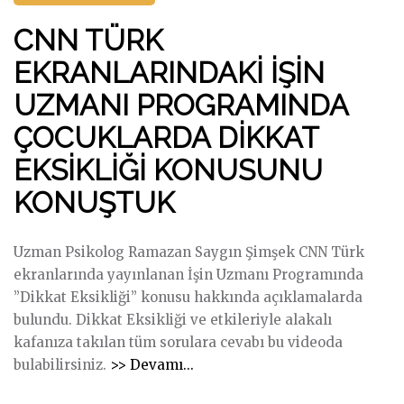
m
V
R
N
ı
E
CNN TÜRK
K
E
"
D
E
EKRANLARINDAKİ İŞİN
Ş
İ
K
E
J
UZMANI PROGRAMINDA
R
L
İ
ÇOCUKLARDA DİKKAT
A
İ
T
N
G
EKSİKLİĞİ KONUSUNU
A
L
Ü
L
KONUŞTUK
A
N
O
R
L
Y
I
E
Uzman Psikolog Ramazan Saygın Şimşek CNN Türk
U
N
R
ekranlarında yayınlanan İşin Uzmanı Programında
N
D
P
”Dikkat Eksikliği” konusu hakkında açıklamalarda
L
A
R
bulundu. Dikkat Eksikliği ve etkileriyle alakalı
A
K
O
kafanıza takılan tüm sorulara cevabı bu videoda
R
İ
G
"
bulabilirsiniz.
>> Devamı...
”
İ
R
C
H
Ş