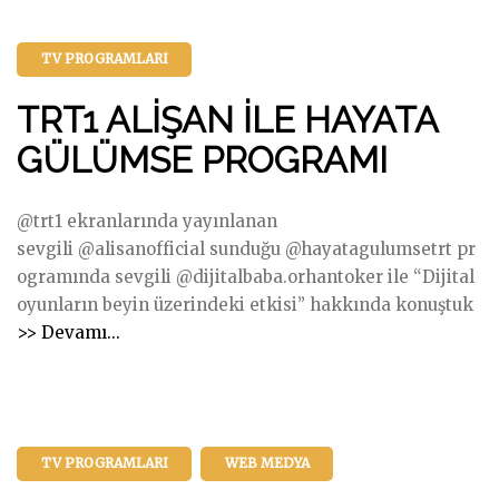
TV PROGRAMLARI
TRT1 ALİŞAN İLE HAYATA
GÜLÜMSE PROGRAMI
@trt1 ekranlarında yayınlanan
sevgili @alisanofficial sunduğu @hayatagulumsetrt pr
ogramında sevgili @dijitalbaba.orhantoker ile “Dijital
oyunların beyin üzerindeki etkisi” hakkında konuştuk
"
>> Devamı...
T
R
T
1
TV PROGRAMLARI
WEB MEDYA
A
L