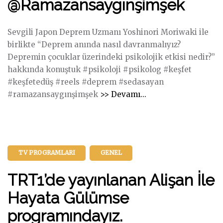
@Ramazansaygınşimşek
“
D
e
Sevgili Japon Deprem Uzmanı Yoshinori Moriwaki ile
p
birlikte “Deprem anında nasıl davranmalıyız?
r
Depremin çocuklar üzerindeki psikolojik etkisi nedir?”
e
hakkında konuştuk #psikoloji #psikolog #keşfet
m
#keşfetedüş #reels #deprem #sedasayan
"
t
#ramazansaygınşimşek
>> Devamı...
S
r
a
a
b
v
a
m
TV PROGRAMLARI
GENEL
h
a
ı
s
TRT1’de yayınlanan Alişan İle
n
ı
S
Hayata Gülümse
n
u
ı
programındayız.
l
n