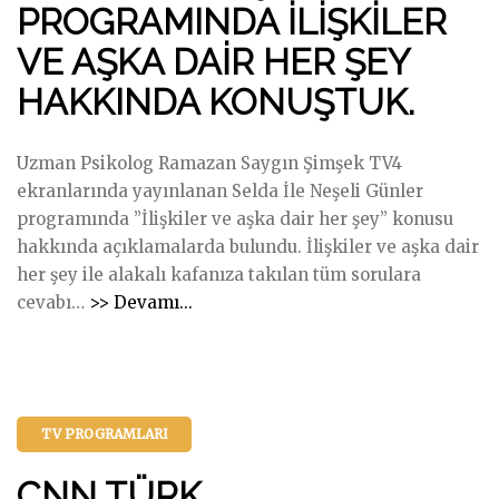
E
PROGRAMINDA İLİŞKİLER
M
D
H
A
VE AŞKA DAİR HER ŞEY
E
A
Z
A
Y
HAKKINDA KONUŞTUK.
A
L
A
N
D
T
S
Uzman Psikolog Ramazan Saygın Şimşek TV4
A
A
A
ekranlarında yayınlanan Selda İle Neşeli Günler
T
G
Y
programında ”İlişkiler ve aşka dair her şey” konusu
M
Ü
G
hakkında açıklamalarda bulundu. İlişkiler ve aşka dair
A
L
I
her şey ile alakalı kafanıza takılan tüm sorulara
K
Ü
N
"
cevabı
…
>> Devamı...
A
M
Ş
T
V
S
İ
V
R
E
M
4
A
P
Ş
E
M
R
TV PROGRAMLARI
E
K
I
O
K
R
–
G
CNN TÜRK
”
A