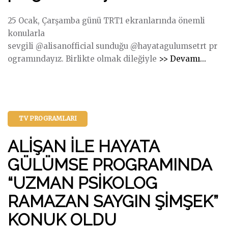
t
a
a
25 Ocak, Çarşamba günü TRT1 ekranlarında önemli
s
n
konularla
ı
ı
sevgili @alisanofficial sunduğu @hayatagulumsetrt pr
l
"
S
ogramındayız. Birlikte olmak dileğiyle
>> Devamı...
a
T
e
t
R
d
l
T
a
a
1
S
t
TV PROGRAMLARI
’
a
a
d
y
b
ALİŞAN İLE HAYATA
e
a
i
y
GÜLÜMSE PROGRAMINDA
n
l
a
P
i
“UZMAN PSİKOLOG
y
r
r
RAMAZAN SAYGIN ŞİMŞEK”
ı
o
i
n
g
z
KONUK OLDU
l
r
?