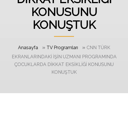
KONUSUNU
KONUŞTUK
»
»
Anasayfa
TV Programları
CNN TÜRK
EKRANLARINDAKİ İŞİN UZMANI PROGRAMINDA
ÇOCUKLARDA DİKKAT EKSİKLİĞİ KONUSUNU
KONUŞTUK