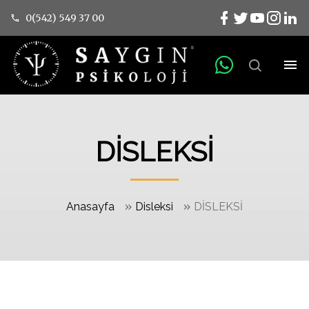
0(542) 549 37 00
DİSLEKSİ
»
»
Anasayfa
Disleksi
DİSLEKSİ