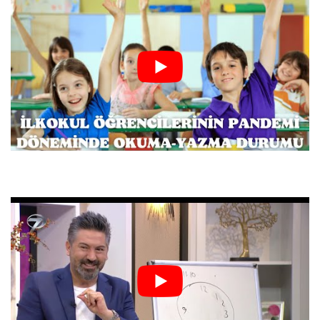
uzaysal algı, yönelim
Sayı Dizisi Öğrenme Testi (SDÖT): Öğrenme,
kısa süreli bellek
Görsel İşitsel Sayı Dizileri Testi B Formu
(GİSD-B): Kısa süreli bellek
İşitsel Sözel Öğrenme Testi (AVLT): Kısa süreli
bellek, sözel öğrenme, anlık ve gecikmeli
bellek uzamı, geriye bozucu etki, serbest
hatırlama, tanıma.