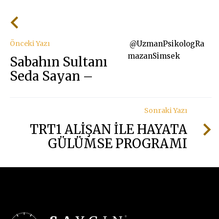
Önceki Yazı
@UzmanPsikologRa
mazanSimsek
Sabahın Sultanı
Seda Sayan –
Sonraki Yazı
TRT1 ALİŞAN İLE HAYATA
GÜLÜMSE PROGRAMI