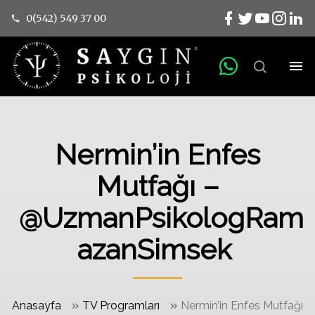
0(542) 549 37 00
Nermin’in Enfes
Mutfağı –
@UzmanPsikologRam
azanSimsek
»
»
Anasayfa
TV Programları
Nermin’in Enfes Mutfağı