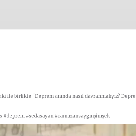
i ile birlikte “Deprem anında nasıl davranmalıyız? Deprem
eels #deprem #sedasayan #ramazansaygınşimşek