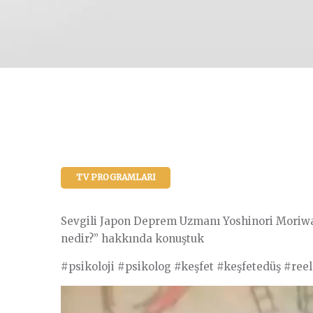
TV PROGRAMLARI
Sevgili Japon Deprem Uzmanı Yoshinori Moriwak
nedir?” hakkında konuştuk
#psikoloji #psikolog #keşfet #keşfetedüş #r