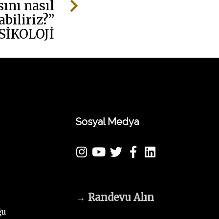
ını nasıl
abiliriz?”
İKOLOJİ
Sosyal Medya
→
Randevu Alın
ğu