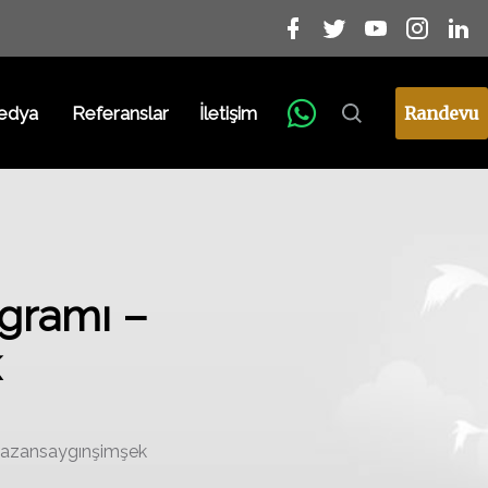
edya
Referanslar
İletişim
Randevu
gramı –
k
mazansaygınşimşek