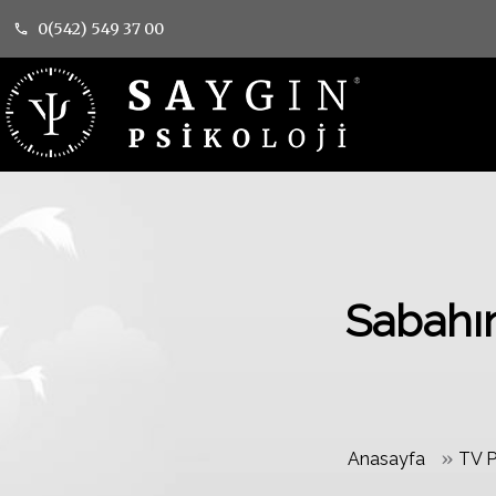
0(542) 549 37 00
Sabahı
»
Anasayfa
TV P