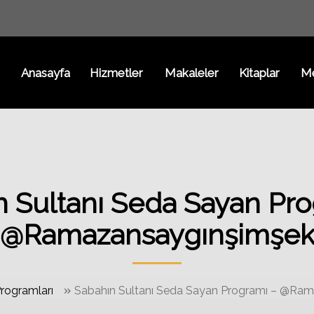
Anasayfa
Hizmetler
Makaleler
Kitaplar
M
n Sultanı Seda Sayan Pro
@Ramazansaygınşimşe
»
rogramları
Sabahın Sultanı Seda Sayan Programı – @Ra