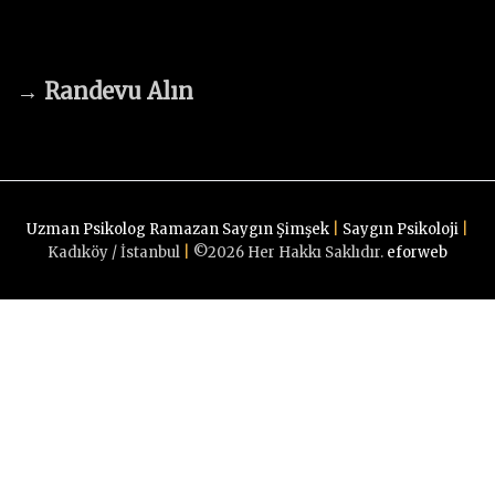
→
Randevu Alın
Uzman Psikolog Ramazan Saygın Şimşek
|
Saygın Psikoloji
|
Kadıköy / İstanbul
|
©
2026
Her Hakkı Saklıdır.
eforweb
G
Randevu Alın
o
t
Psikolojik destek ve terapilerimiz için bize ulaşın!
o