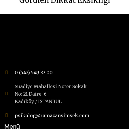
Görülen Dikkat Eksikliği
0 (542) 549 37 00
Suadiye Mahallesi Noter Sokak
No: 21 Daire: 6
Kadıköy / İSTANBUL
psikolog@ramazansimsek.com
Menü