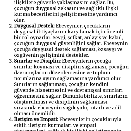
ilişkilere güvenle yaklaşmasını sağlar. Bu,
çocuğun duygusal zekasını ve sağlıklı ilişki
kurma becerilerini geliştirmesine yardımcı
olur.
Duygusal Destek:
Ebeveynler, çocukların
duygusal ihtiyaçlarını karşılamak için önemli
bir rol oynarlar. Sevgi, şefkat, anlayış ve kabul,
çocuğun duygusal güvenliğini sağlar. Ebeveynin
çocuğa duygusal destek sağlaması, özsaygı ve
özgüvenin gelişimini destekler.
Sınırlar ve Disiplin:
Ebeveynlerin çocuğa
sınırlar koyması ve disiplin sağlaması,
çocuğun
davranışlarını düzenlemesine ve toplum
normlarına uyum sağlamasına yardımcı olur.
Sınırların sağlanması, çocuğun kendini
güvende hissetmesini ve davranışsal sınırları
öğrenmesini sağlar. Bununla birlikte, sınırların
oluşturulması ve disiplinin sağlanması
sırasında ebeveynin sağduyulu, tutarlı ve adil
olması önemlidir.
İletişim ve Empati:
Ebeveynlerin çocuklarıyla
etkili iletişim kurmaları ve empati
göstermeleri, sağlıklı bir ilişki geliştirmenin