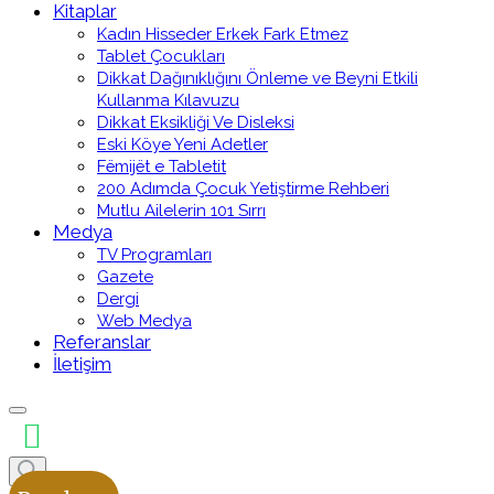
Kitaplar
Kadın Hisseder Erkek Fark Etmez
Tablet Çocukları
Dikkat Dağınıklığını Önleme ve Beyni Etkili
Kullanma Kılavuzu
Dikkat Eksikliği Ve Disleksi
Eski Köye Yeni Adetler
Fëmijët e Tabletit
200 Adımda Çocuk Yetiştirme Rehberi
Mutlu Ailelerin 101 Sırrı
Medya
TV Programları
Gazete
Dergi
Web Medya
Referanslar
İletişim