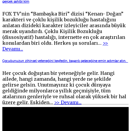
gerçek sahibi kim
FOX TV’nin “Bambaşka Biri” dizisi “Kenan- Doğan”
karakteri ve çoklu kişilik bozukluğu hastalığını
anlatan dizideki karakter izleyiciler arasında büyük
merak uyandırdı. Çoklu Kişilik Bozukluğu
(dissosiyatif) hastalığı, internette en çok araştırılan
konulardan biri oldu. Herkes şu soruları
…
>>
"Çoklu
Devamı...
kişilik
bozukluğu
Çocuğunuzun zihinsel yeteneğini keşfedin, başarılı geleceğine emin adımlar atın.
“BAMBAŞKA
BİRİ”
Her çocuk doğuştan bir yeteneğiyle gelir. Hangi
dizisiyle
ailede, hangi zamanda, hangi yerde ne şekilde
hayatımıza
gelirse gelsin. Unutmayınız ki çocuk dünyaya
girdi!
geldiğinde milyonlarca yıllık geçmişiyle, tüm
Bu
atalarının genleriyle ve ruhsal olarak yüksek bir hal
bedenin
"Çocuğunuzun
üzere gelir. Eskiden
…
>> Devamı...
gerçek
zihinsel
sahibi
yeteneğini
kim"
keşfedin,
başarılı