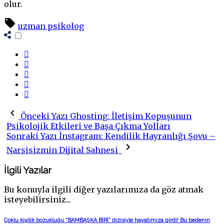
olur.
uzman psikolog
Önceki Yazı
Ghosting: İletişim Kopuşunun
Psikolojik Etkileri ve Başa Çıkma Yolları
Sonraki Yazı
İnstagram: Kendilik Hayranlığı Şovu –
Narsisizmin Dijital Sahnesi
İlgili Yazılar
Bu konuyla ilgili diğer yazılarımıza da göz atmak
isteyebilirsiniz...
Çoklu kişilik bozukluğu “BAMBAŞKA BİRİ” dizisiyle hayatımıza girdi! Bu bedenin