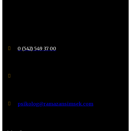
geleceğine
emin
adımlar
atın. "
0 (542) 549 37 00
Suadiye Mahallesi Noter Sokak
No: 21 Daire: 6
Kadıköy / İSTANBUL
psikolog@ramazansimsek.com