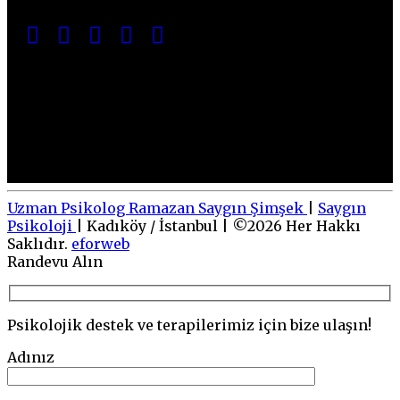
→
Randevu Alın
Uzman Psikolog Ramazan Saygın Şimşek
|
Saygın
Psikoloji
|
Kadıköy / İstanbul
|
©
2026
Her Hakkı
Saklıdır.
eforweb
Go
Randevu Alın
to
top
Psikolojik destek ve terapilerimiz için bize ulaşın!
Adınız