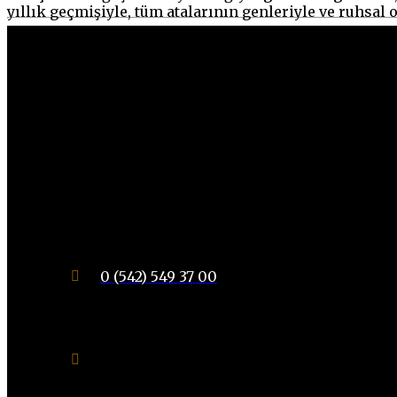
yıllık geçmişiyle, tüm atalarının genleriyle ve ruhsal 
0 (542) 549 37 00
Suadiye Mahallesi Noter Sokak
No: 21 Daire: 6
Kadıköy / İSTANBUL