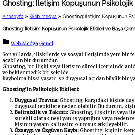
Ghosting: İletişim Kopuşunun Psikolojik 
»
»
Anasayfa
Web Medya
Ghosting: İletişim Kopuşunun Psik
Ghosting: İletişim Kopuşunun Psikolojik Etkileri ve Başa Çıkm
Web Medya
Genel
Son yıllarda, ilişkilerde ve sosyal iletişimde yeni bir
açabilen bir durumdur.
Ghosting, bir ilişki veya iletişim süreci içerisinde a
ve beklenmedik bir şekilde
kaybolma hissi yaşatır ve duygusal açıdan büyük bir yar
Ghosting’in Psikolojik Etkileri:
Duygusal Travma:
Ghosting, karşıdaki kişide duyg
duygusal tepkilere neden olabilir. Bu durum, kişi
Belirsizlik ve Takıntı:
Ghosting, ilişkinin veya ile
sürekli olarak neyi yanlış yaptığını veya neden t
kişinin yaşam kalitesini olumsuz etkileyebilir.
Özsaygı ve Özgüven Kaybı:
Ghosting, kişinin kendi