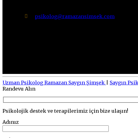
psikolog@ramazansimsek.com
Uzman Psikolog Ramazan Saygın Şimşek
|
Saygın Psi
Go
Randevu Alın
to
top
Psikolojik destek ve terapilerimiz için bize ulaşın!
Adınız