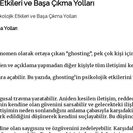
Etkileri ve Başa Çıkma Yolları
olojik Etkileri ve Başa Çıkma Yolları
a Yolları
 fenomen olarak ortaya çıkan “ghosting”, pek çok kişi içi
niden ve açıklama yapmadan diğer kişiyle tüm iletişimi 
a açabilir. Bu yazıda, ghosting’in psikolojik etkilerini 
usal travma yaratabilir. Aniden kesilen iletişim, redded
nin kendine olan güvenini sarsabilir ve gelecekteki iliş
tişimin neden sonlandığını anlama çabasıyla karşıdaki ki
erk edildiğini düşünerek kendini suçlayabilir. Bu düşünc
ne olan saygısını ve özgüvenini zedeleyebilir. Karşıdaki