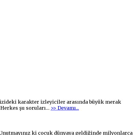
izideki karakter izleyiciler arasında büyük merak
"Çoklu
. Herkes şu soruları
…
>> Devamı...
kişilik
bozukluğu
“BAMBAŞKA
BİRİ”
n. Unutmayınız ki çocuk dünyaya geldiğinde milyonlarca