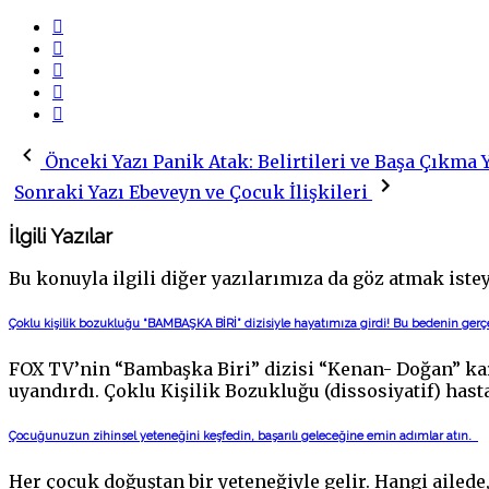
Önceki Yazı
Panik Atak: Belirtileri ve Başa Çıkma Y
Sonraki Yazı
Ebeveyn ve Çocuk İlişkileri
İlgili Yazılar
Bu konuyla ilgili diğer yazılarımıza da göz atmak isteye
Çoklu kişilik bozukluğu “BAMBAŞKA BİRİ” dizisiyle hayatımıza girdi! Bu bedenin gerç
FOX TV’nin “Bambaşka Biri” dizisi “Kenan- Doğan” kara
uyandırdı. Çoklu Kişilik Bozukluğu (dissosiyatif) hasta
Çocuğunuzun zihinsel yeteneğini keşfedin, başarılı geleceğine emin adımlar atın.
Her çocuk doğuştan bir yeteneğiyle gelir. Hangi ailed