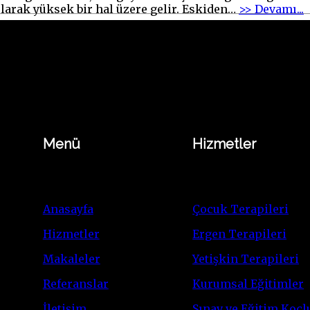
"
olarak yüksek bir hal üzere gelir. Eskiden
…
>> Devamı...
z
y
k
b
g
a
a
Menü
Hizmetler
Anasayfa
Çocuk Terapileri
Hizmetler
Ergen Terapileri
Makaleler
Yetişkin Terapileri
Referanslar
Kurumsal Eğitimler
İletişim
Sınav ve Eğitim Koçl