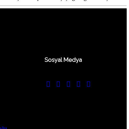
dizisiyle
Çocuğunuzun
hayatımıza
ihinsel
girdi!
eteneğini
Bu
eşfedin,
bedenin
aşarılı
gerçek
eleceğine
sahibi
emin
kim"
dımlar
tın. "
Sosyal Medya
→
Randevu Alın
uğu