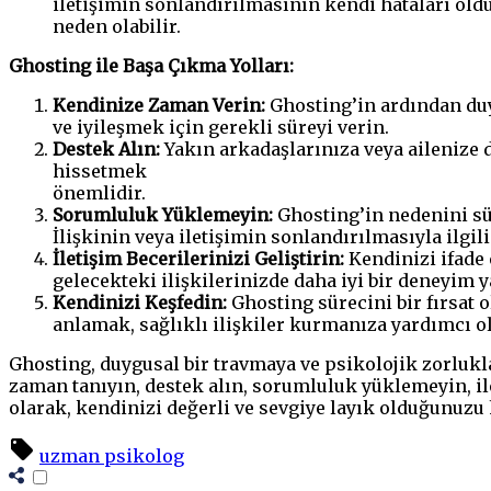
iletişimin sonlandırılmasının kendi hataları ol
neden olabilir.
Ghosting ile Başa Çıkma Yolları:
Kendinize Zaman Verin:
Ghosting’in ardından duy
ve iyileşmek için gerekli süreyi verin.
Destek Alın:
Yakın arkadaşlarınıza veya ailenize 
hissetmek
önemlidir.
Sorumluluk Yüklemeyin:
Ghosting’in nedenini sü
İlişkinin veya iletişimin sonlandırılmasıyla ilgi
İletişim Becerilerinizi Geliştirin:
Kendinizi ifade 
gelecekteki ilişkilerinizde daha iyi bir deneyim 
Kendinizi Keşfedin:
Ghosting sürecini bir fırsat 
anlamak, sağlıklı ilişkiler kurmanıza yardımcı ol
Ghosting, duygusal bir travmaya ve psikolojik zorluk
zaman tanıyın, destek alın, sorumluluk yüklemeyin, il
olarak, kendinizi değerli ve sevgiye layık olduğunuzu
uzman psikolog