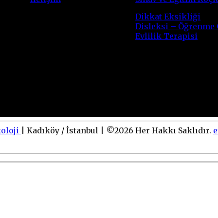
Dikkat Eksikliği
Disleksi – Öğrenme
Evlilik Terapisi
koloji
|
Kadıköy / İstanbul
|
©
2026
Her Hakkı Saklıdır.
e