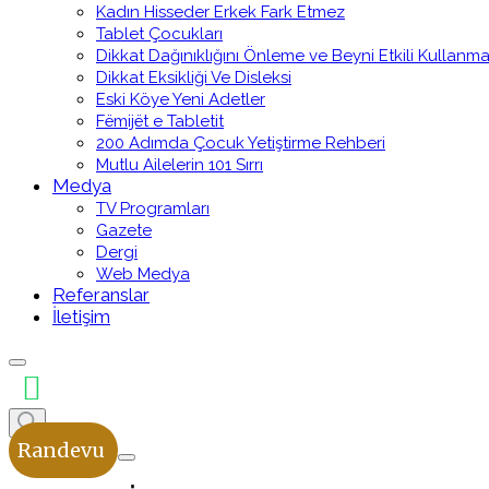
Kadın Hisseder Erkek Fark Etmez
Tablet Çocukları
Dikkat Dağınıklığını Önleme ve Beyni Etkili Kullanm
Dikkat Eksikliği Ve Disleksi
Eski Köye Yeni Adetler
Fëmijët e Tabletit
200 Adımda Çocuk Yetiştirme Rehberi
Mutlu Ailelerin 101 Sırrı
Medya
TV Programları
Gazete
Dergi
Web Medya
Referanslar
İletişim
Randevu