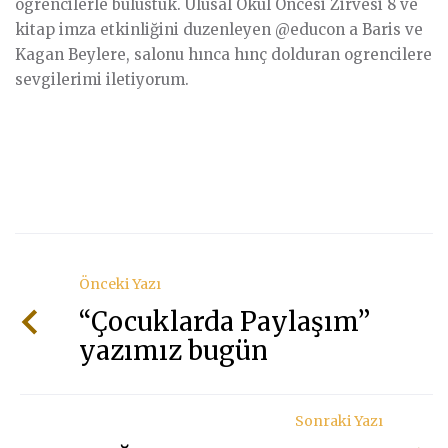
ögrencilerle bulustuk. Ulusal Okul Öncesi Zirvesi 8 ve
Zam
kitap imza etkinliğini duzenleyen @educon a Baris ve
Ebeve
Kagan Beylere, salonu hınca hınç dolduran ogrencilere
Dikk
sevgilerimi iletiyorum.
Soru
ve
Çöz
Yolla
İTÜ
Maç
Kam
ögren
Önceki Yazı
bulu
“Çocuklarda Paylaşım”
yazımız bugün
Sonraki Yazı