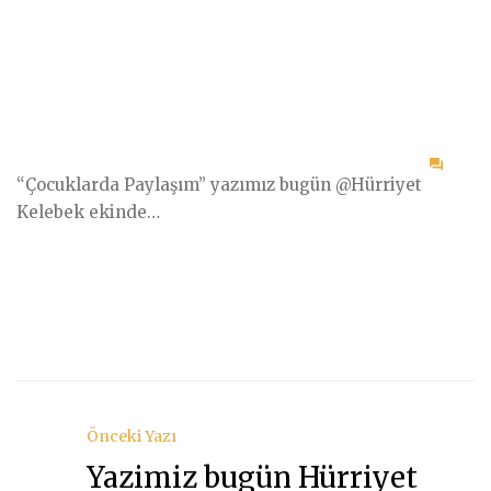
on
“Çocuklarda Paylaşım” yazımız bugün @Hürriyet
“Çoc
Kelebek ekinde…
Payl
yazı
bug
Önceki Yazı
Yazimiz bugün Hürriyet