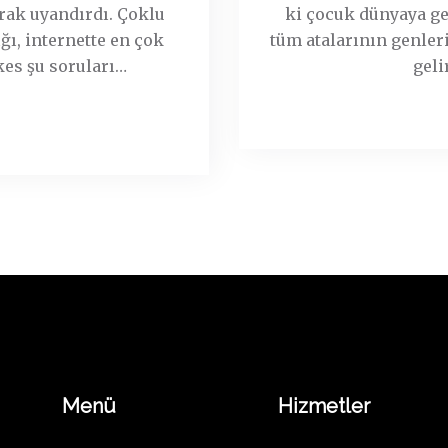
rak uyandırdı. Çoklu
ki çocuk dünyaya ge
ğı, internette en çok
tüm atalarının genleri
kes şu soruları
…
>>
geli
Menü
Hizmetler