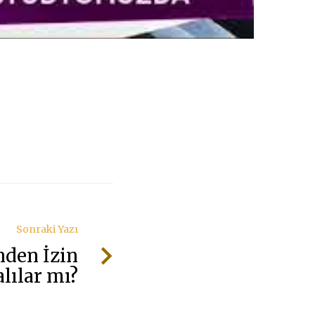
Sonraki Yazı
nden İzin
lılar mı?