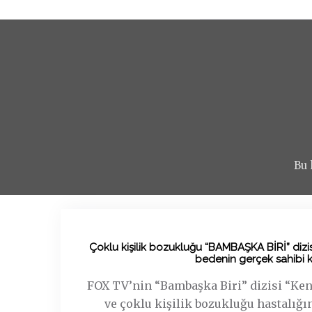
Bu 
Çoklu kişilik bozukluğu “BAMBAŞKA BİRİ” dizis
bedenin gerçek sahibi 
FOX TV’nin “Bambaşka Biri” dizisi “Ke
ve çoklu kişilik bozukluğu hastalığı