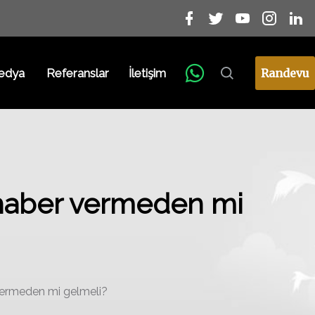
edya
Referanslar
İletişim
Randevu
, haber vermeden mi
 vermeden mi gelmeli?