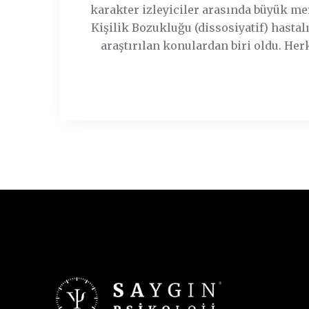
karakter izleyiciler arasında büyük me
Kişilik Bozukluğu (dissosiyatif) hastalı
araştırılan konulardan biri oldu. Her
"
Devamı...
Ç
o
k
l
u
k
i
ş
i
l
i
k
b