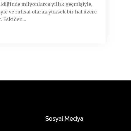
ldiğinde milyonlarca yıllık geçmişiyle,
yle ve ruhsal olarak yüksek bir hal üzere
"
r. Eskiden
…
>> Devamı...
Ç
o
c
u
ğ
u
n
u
z
u
n
z
i
Sosyal Medya
h