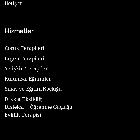
ı
İletişim
i
m
b
l
i
a
k
Hizmetler
r
i
a
m
Çocuk Terapileri
t
"
Ergen Terapileri
ı
n
Yetişkin Terapileri
.
Kurumsal Eğitimler
Sınav ve Eğitim Koçluğu
Dikkat Eksikliği
"
Disleksi – Öğrenme Güçlüğü
Evlilik Terapisi