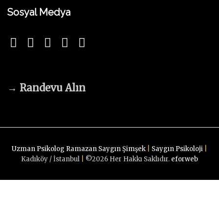
Sosyal Medya
→
Randevu Alın
Uzman Psikolog Ramazan Saygın Şimşek
|
Saygın Psikoloji
|
Kadıköy / İstanbul
|
©
2026
Her Hakkı Saklıdır.
eforweb
Randevu Alın
G