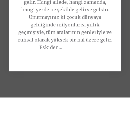
gelir. Hangi ailede, hangi zamanda,
l
hangi yerde ne şekilde gelirse gelsin.
i
Unutmayınız ki çocuk dünyaya
k
geldiğinde milyonlarca yıllık
b
geçmişiyle, tüm atalarının genleriyle ve
o
ruhsal olarak yüksek bir hal üzere gelir.
z
"
Eskiden
…
>> Devamı...
u
Ç
k
o
l
c
u
u
ğ
ğ
u
u
“
n
B
u
A
z
M
u
B