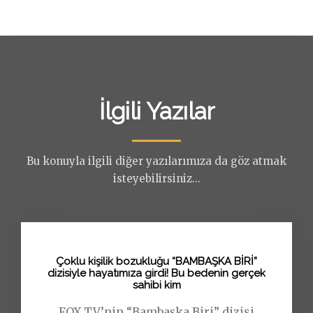
İlgili Yazılar
Bu konuyla ilgili diğer yazılarımıza da göz atmak
isteyebilirsiniz...
Çoklu kişilik bozukluğu “BAMBAŞKA BİRİ”
dizisiyle hayatımıza girdi! Bu bedenin gerçek
sahibi kim
FOX TV’nin “Bambaşka Biri” dizisi