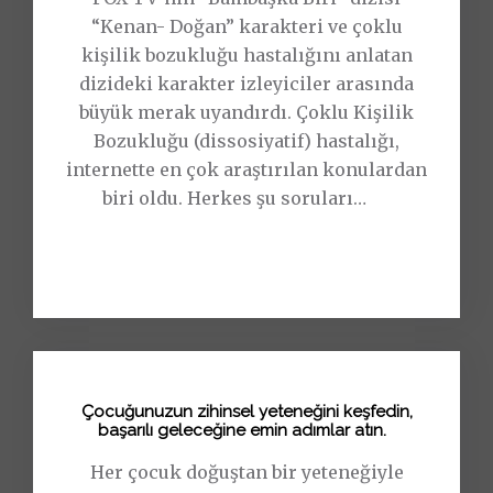
“Kenan- Doğan” karakteri ve çoklu
kişilik bozukluğu hastalığını anlatan
dizideki karakter izleyiciler arasında
büyük merak uyandırdı. Çoklu Kişilik
Bozukluğu (dissosiyatif) hastalığı,
internette en çok araştırılan konulardan
biri oldu. Herkes şu soruları
…
>>
"
Devamı...
Ç
o
k
l
u
k
Çocuğunuzun zihinsel yeteneğini keşfedin,
i
başarılı geleceğine emin adımlar atın.
ş
Her çocuk doğuştan bir yeteneğiyle
i