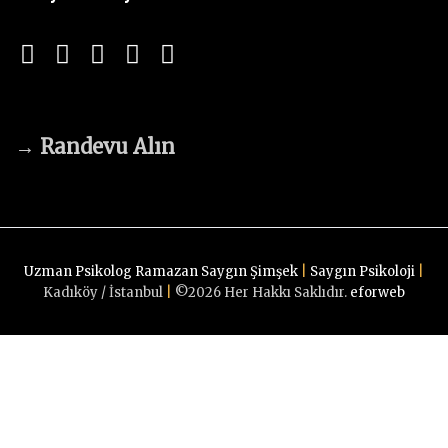
→
Randevu Alın
Uzman Psikolog Ramazan Saygın Şimşek
|
Saygın Psikoloji
|
Kadıköy / İstanbul
|
©
2026
Her Hakkı Saklıdır.
eforweb
Randevu Alın
G
Psikolojik destek ve terapilerimiz için bize ulaşın!
o