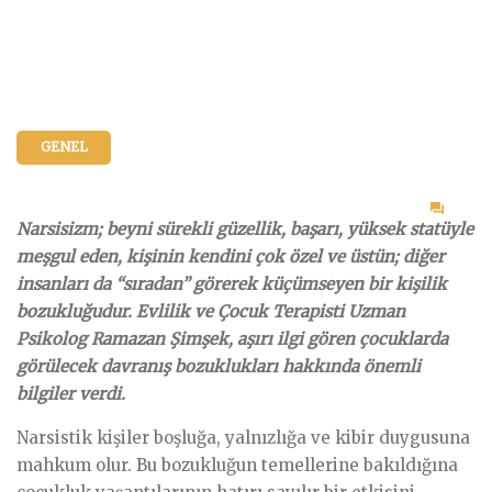
GENEL
on
Narsisizm; beyni sürekli güzellik, başarı, yüksek statüyle
Çocu
meşgul eden, kişinin kendini çok özel ve üstün; diğer
aşırı
insanları da “sıradan” görerek küçümseyen bir kişilik
ilgi
bozukluğudur. Evlilik ve Çocuk Terapisti Uzman
göst
Psikolog Ramazan Şimşek, aşırı ilgi gören çocuklarda
çün
görülecek davranış bozuklukları hakkında önemli
bilgiler verdi.
Narsistik kişiler boşluğa, yalnızlığa ve kibir duygusuna
mahkum olur. Bu bozukluğun temellerine bakıldığına