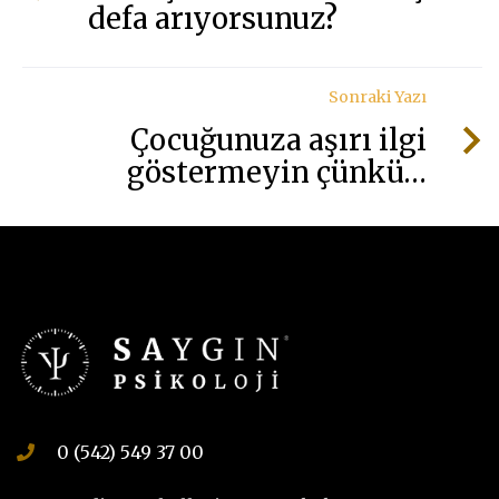
defa arıyorsunuz?
Sonraki Yazı
Çocuğunuza aşırı ilgi
göstermeyin çünkü…
0 (542) 549 37 00