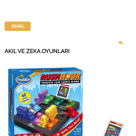
GENEL
on
AKIL VE ZEKA OYUNLARI
Akıl
&
Zeka
Oyun