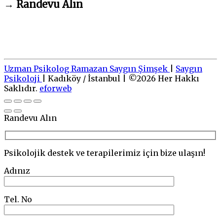
→
Randevu Alın
Uzman Psikolog Ramazan Saygın Şimşek
|
Saygın
Psikoloji
|
Kadıköy / İstanbul
|
©
2026
Her Hakkı
Saklıdır.
eforweb
Go
to
top
Randevu Alın
Psikolojik destek ve terapilerimiz için bize ulaşın!
Adınız
Tel. No