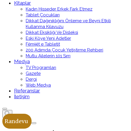
Kitaplar
Kadın Hisseder Erkek Fark Etmez
Tablet Çocukları
Dikkat Dağınıklığını Önleme ve Beyni Etkili
Kullanma Kılavuzu
Dikkat Eksikliği Ve Disleksi
Eski Köye Yeni Adetler
Fëmijët e Tabletit
200 Adımda Çocuk Yetiştirme Rehberi
Mutlu Ailelerin 101 Sırrı
Medya
TV Programları
Gazete
Dergi
Web Medya
Referanslar
İletişim
Randevu