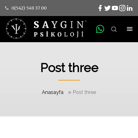
0(542) 549 37 00
Post three
»
Anasayfa
Post three