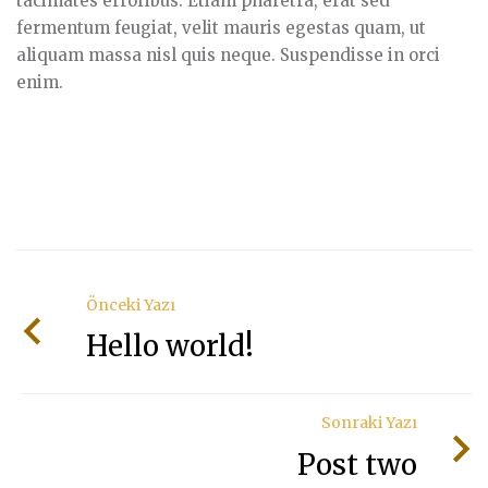
tacimates erroribus. Etiam pharetra, erat sed
fermentum feugiat, velit mauris egestas quam, ut
aliquam massa nisl quis neque. Suspendisse in orci
enim.
Önceki Yazı
Hello world!
Sonraki Yazı
Post two