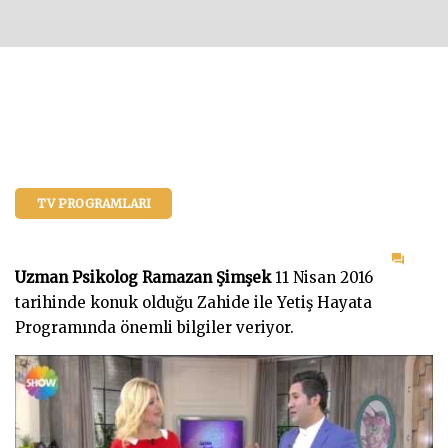
TV PROGRAMLARI
on
Uzman Psikolog Ramazan Şimşek
11 Nisan 2016
Oyun
tarihinde konuk olduğu Zahide ile Yetiş Hayata
Nede
Programında önemli bilgiler veriyor.
Bu
Kada
Önem
–
Zahi