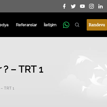
edya
Referanslar
İletişim
Randevu
 ? – TRT 1
 – TRT 1