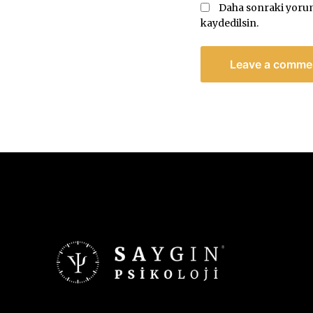
Daha sonraki yoruml
kaydedilsin.