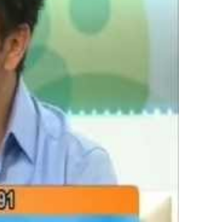
–
TRT
1