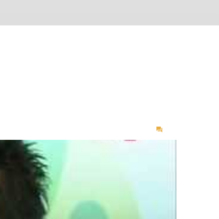
on
Kaygı
ve
Korku
Neden
Kaynaklanır
?