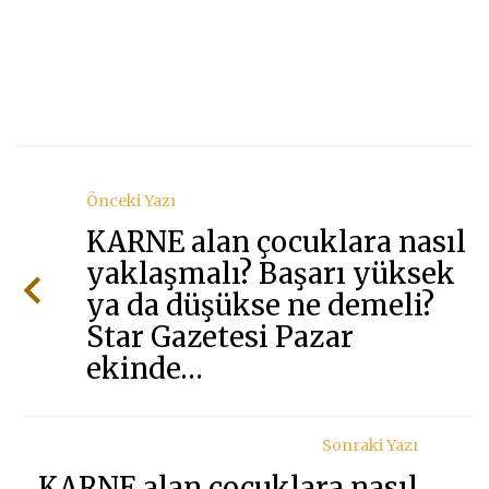
çocu
nasıl
yakla
Başa
yüks
ya
da
Önceki Yazı
düşü
KARNE alan çocuklara nasıl
ne
yaklaşmalı? Başarı yüksek
deme
Star
ya da düşükse ne demeli?
Gazet
Star Gazetesi Pazar
Paza
ekinde…
ekin
Sonraki Yazı
KARNE alan çocuklara nasıl