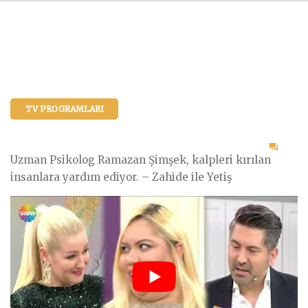
TV PROGRAMLARI
on
Uzman Psikolog Ramazan Şimşek, kalpleri kırılan
Kalp
insanlara yardım ediyor. – Zahide ile Yetiş
Kırık
Nasıl
Teda
Edilir
?