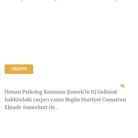
GAZETE
on
Uzman Psikolog Ramazan Şimsek’in IQ Gelisimi
Hürr
hakkindaki çarpıcı yazısı Bugün Hurriyet Cumartesi
Cuma
Ekinde #omurkurt ile…
ikinc
sayf
oldu
önem