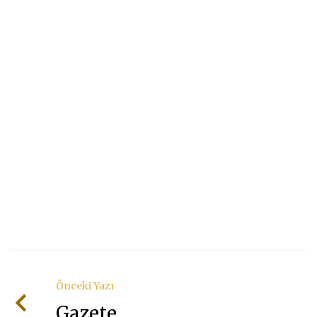
bir
konu
sizi
bekli
Önceki Yazı
Gazete