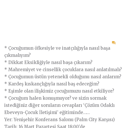
on
* Çocuğumun öfkesiyle ve inatçılığıyla nasıl başa
Çöz
çıkmalıyım?
odakl
* Dikkat Eksikliğiyle nasıl başa çıkarım?
çocu
* Mahremiyet ve cinsellik çocuklara nasıl anlatılmalı?
ve
* Çocuğumun üstün yetenekli olduğunu nasıl anlarım?
ebev
* Kardeş kıskançlığıyla nasıl baş edeceğim?
iletiş
* Eşimle olan ilişkimiz çocuğumuzu nasıl etkiliyor?
* Çocuğum halen konuşmuyor? ve sizin sormak
istediğiniz diğer soruların cevapları ‘Çözüm Odaklı
Ebeveyn-Çocuk İletişimi’ eğitiminde……
Yer: Yenişehir Konferans Salonu (Palm City Karşısı)
Tarih: 16 Mart Pazartesi Saat 18:00’de