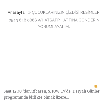
»
Anasayfa
ÇOCUKLARINIZIN ÇİZDİĞİ RESİMLERİ
0549 648 0888 WHATSAPP HATTINA GÖNDERİN
YORUMLAYALIM…
on
Saat 12.30 ‘dan itibaren, SHOW Tv’de, Deryalı Günler
ÇOCU
programında birlikte olmak üzere…
ÇİZD
RESİ