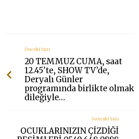
0549
648
0888
WHA
HAT
GÖN
Önceki Yazı
YOR
20 TEMMUZ CUMA, saat
12.45’te, SHOW TV’de,
Deryalı Günler
programında birlikte olmak
dileğiyle…
Sonraki Yazı
OCUKLARINIZIN ÇİZDİĞİ