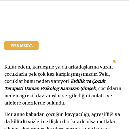
WEB MEDYA
on
Küfür edem, kardeşine ya da arkadaşlarına vuran
Çocu
çocuklarla pek çok kez karşılaşmışsınızdır. Peki,
Nede
çocuklar bunu neden yapıyor?
Evlilik ve Çocuk
Küfü
Terapisti Uzman Psikolog Ramazan Şimşek
, çocukların
Eder
neden agresif davranışlar sergilediğini anlattı ve
?
ailelere önerilerde bulundu.
Her anne babadan çocuğun kavgacılığı, agresifliği ya
da küfürlü sözlerine ilişkin bir kez de olsa mutlaka
şikayet duyarsınız. Kardeşe vurma, anne babaya