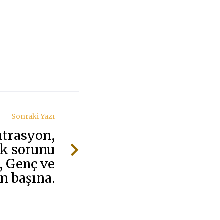
Yaş”
yazımız
Bugün
Hürriyet
Kelebek
Sonraki Yazı
ntrasyon,
k sorunu
, Genç ve
n başına.