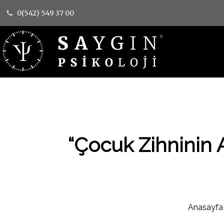
0(542) 549 37 00
“Çocuk Zihninin A
Anasayfa