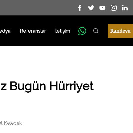
edya
Referanslar
İletişim
Randevu
mız Bugün Hürriyet
et Kelebek