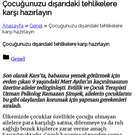
Çocuğunuzu dışarıdaki tehlikelere
karşı hazırlayın
»
»
Anasayfa
Genel
Çocuğunuzu dışarıdaki tehlikelere
karşı hazırlayın
Çocuğunuzu dışarıdaki tehlikelere karşı hazırlayın
Genel
on
Çocuğunuzu
Son olarak Kars’ta, babasına yemek götürmek için
dışarıdaki
evden çıkan 9 yaşındaki Mert Aydın’ın kaçırılmasının
tehlikelere
üzerine aileler tedirginleşti. Evlilik ve Çocuk Terapisti
karşı
Uzman Psikolog Ramazan Şimşek, ailelerin çocuklarını
hazırlayın
bu gibi olaylardan korumak için yapması gerekenleri
sıraladı.
Ülkemizde çocuklar özellikle çocuğu olmayan
ailelere para karşılığı satma, dilenmeye ya da ruh
sağlığı bozuk kişilerce zarar verme amaçlı
kaçırılmaktadır. Çocuk kaçırma olayından sonra