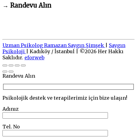
→
Randevu Alın
Uzman Psikolog Ramazan Saygın Şimşek
|
Saygın
Psikoloji
|
Kadıköy / İstanbul
|
©
2026
Her Hakkı
Saklıdır.
eforweb
Go
to
top
Randevu Alın
Psikolojik destek ve terapilerimiz için bize ulaşın!
Adınız
Tel. No