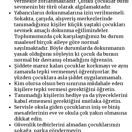
vermekte zorlanmaktadır. Çünkü çocuklar bunu
sevmenin bir türü olarak algılamaktadır.
Yabancıların dokunmalarına izin verilmemeli.
Sokakta, çarşıda, alışveriş merkezlerinde
tanımadığımız kişiler küçük yaştaki çocukları
sevmek amaçlı dokunma eğilimindeler.
Toplumumuzda çok karşılaştığımız bu durum
maalesef birçok aileye göre normal
sayılmaktadır. Böyle durumlarda dokunmanın
yasak olduğunu söyleyin ki çocuk da bunun
normal bir davranış olmadığını öğrensin.
Şiddete maruz kalan çocuklar korkmayı ve aynı
zamanda tepki vermemeyi öğreniyorlar. Bu
yüzden çocuklara asla şiddet uygulanmamalı.
Kim olursa olsun ben sınırına müdahale eden
kişilere tepki vermesi gerektiğini öğretin.
Tanımadığı kişilerin hediye ya da yiyeceklerini
kabul etmemesi gerektiğini mutlaka öğretin.
Servisle okula giden çocukların iniş ve biniş
mesafelerinin eve ve okula çok yakın olmasına
dikkat edin.
Güvenlik tedbirlerini almadan çocuklarınızı
sokağa, parka göndermeyin.