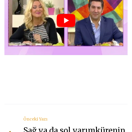
?
–
Zahi
ile
Yetiş
Haya
Mersin Psikolog
Önceki Yazı
Sağ ya da sol yarımkürenin