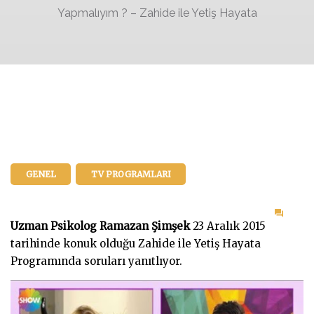
Yapmalıyım ? – Zahide ile Yetiş Hayata
GENEL
TV PROGRAMLARI
on
Uzman Psikolog Ramazan Şimşek
23 Aralık 2015
Çoc
tarihinde konuk olduğu Zahide ile Yetiş Hayata
Yem
Programında soruları yanıtlıyor.
Yemi
Ne
Yapm