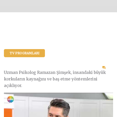
TV PROGRAMLARI
on
Uzman Psikolog Ramazan Şimşek, insandaki büyük
Büyü
korkuların kaynağını ve baş etme yöntemlerini
kork
açıklıyor.
nerd
gelir
başla
?