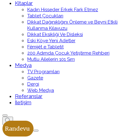
Kitaplar
Kadın Hisseder Erkek Fark Etmez
Tablet Çocukları
Dikkat Dağınıklığını Önleme ve Beyni Etkili
Kullanma Kılavuzu
Dikkat Eksikliği Ve Disleksi
Eski Köye Yeni Adetler
Fëmijët e Tabletit
200 Adımda Çocuk Yetiştirme Rehberi
Mutlu Ailelerin 101 Sırrı
Medya
TV Programları
Gazete
Dergi
Web Medya
Referanslar
İletişim
Randevu