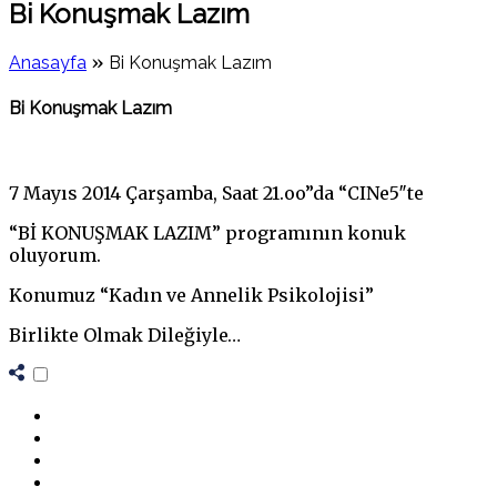
Bi Konuşmak Lazım
»
Anasayfa
Bi Konuşmak Lazım
Bi Konuşmak Lazım
on
Bi
7 Mayıs 2014 Çarşamba, Saat 21.oo”da “CINe5″te
Konuşmak
Lazım
“Bİ KONUŞMAK LAZIM” programının konuk
oluyorum.
Konumuz “Kadın ve Annelik Psikolojisi”
Birlikte Olmak Dileğiyle…