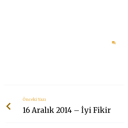
on
18
Kası
2014
–
Asıl
Mese
Önceki Yazı
16 Aralık 2014 – İyi Fikir