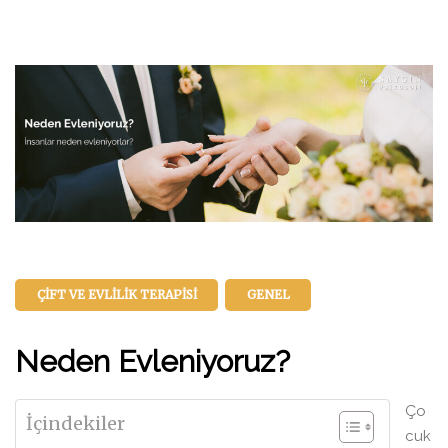
ÇIFT VE EVLILIK TERAPISI
GENEL
Neden Evleniyoruz?
Ço
İçindekiler
cuk