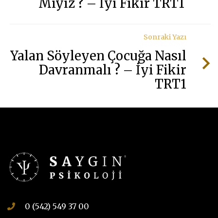
Miyiz ? – İyi Fikir TRT1
Sonraki Yazı
Yalan Söyleyen Çocuğa Nasıl
Davranmalı ? – İyi Fikir
TRT1
0 (542) 549 37 00