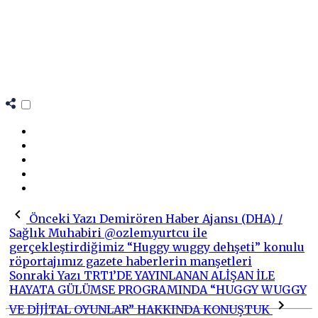
Önceki Yazı
Demirören Haber Ajansı (DHA) /
Sağlık Muhabiri @ozlem.yurtcu ile
gerçekleştirdiğimiz “Huggy wuggy dehşeti” konulu
röportajımız gazete haberlerin manşetleri
Sonraki Yazı
TRT1’DE YAYINLANAN ALİŞAN İLE
HAYATA GÜLÜMSE PROGRAMINDA “HUGGY WUGGY
VE DİJİTAL OYUNLAR” HAKKINDA KONUŞTUK