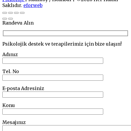
Saklıdır.
eforweb
Go
to
top
Randevu Alın
Psikolojik destek ve terapilerimiz için bize ulaşın!
Adınız
Tel. No
E-posta Adresiniz
Konu
Mesajınız