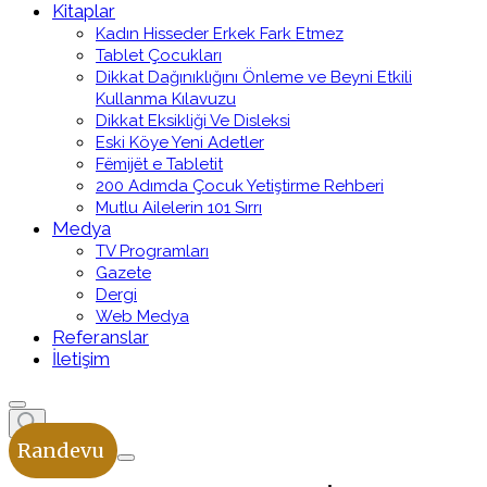
Kitaplar
Kadın Hisseder Erkek Fark Etmez
Tablet Çocukları
Dikkat Dağınıklığını Önleme ve Beyni Etkili
Kullanma Kılavuzu
Dikkat Eksikliği Ve Disleksi
Eski Köye Yeni Adetler
Fëmijët e Tabletit
200 Adımda Çocuk Yetiştirme Rehberi
Mutlu Ailelerin 101 Sırrı
Medya
TV Programları
Gazete
Dergi
Web Medya
Referanslar
İletişim
Randevu