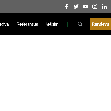
edya
Referanslar
İletişim
Randevu