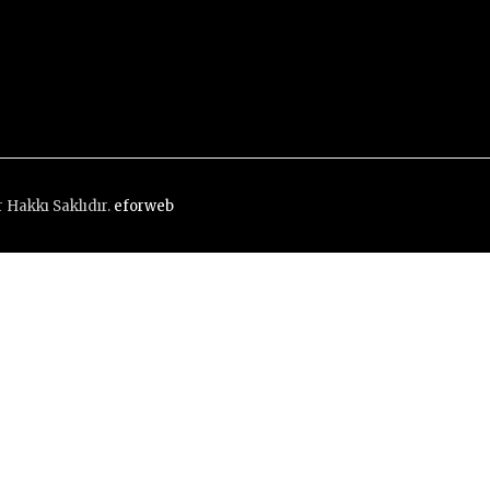
 Hakkı Saklıdır.
eforweb
G
o
t
o
t