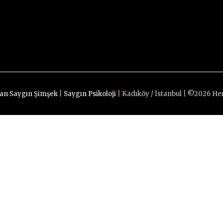
an Saygın Şimşek
|
Saygın Psikoloji
|
Kadıköy / İstanbul
|
©
2026
Her
Psikolojik destek ve terapilerimiz için bize ulaşın!