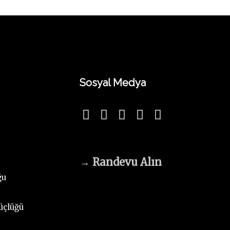
Sosyal Medya
→
Randevu Alın
ğu
üçlüğü