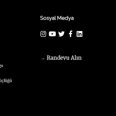
Sosyal Medya
→
Randevu Alın
ğu
üçlüğü