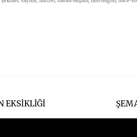
ekiller, sayılar, harfler, sabah-akşam, dün-bugün, önce-son
 EKSİKLİĞİ
ŞEMA