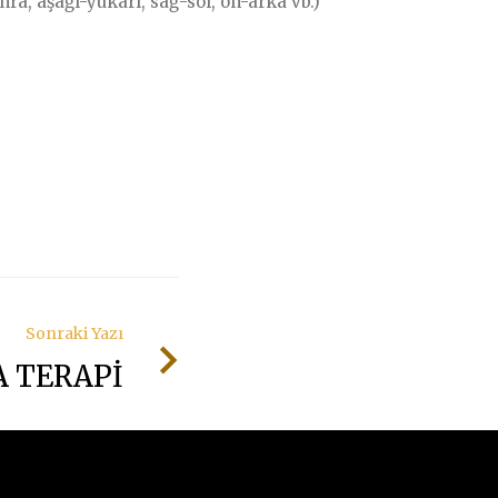
ra, aşağı-yukarı, sağ-sol, ön-arka vb.)
Sonraki Yazı
 TERAPİ