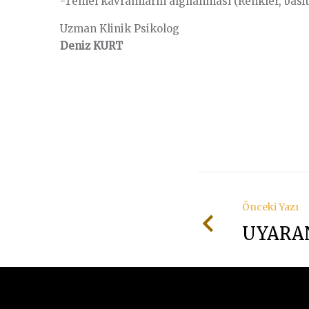
-Temel kavramların algılanması (Renkler, basit ş
Uzman Klinik Psikolog
Deniz KURT
Önceki Yazı
UYARAN