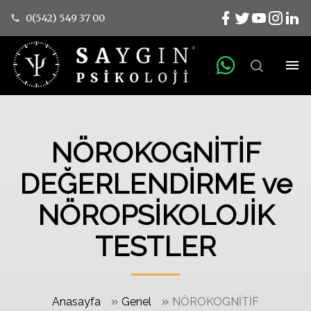
0(542) 549 37 00
NÖROKOGNİTİF
DEĞERLENDİRME ve
NÖROPSİKOLOJİK
TESTLER
»
»
Anasayfa
Genel
NÖROKOGNİTİF