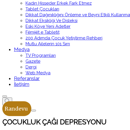
Kadın Hisseder Erkek Fark Etmez
Tablet Çocukları
Dikkat Dağınıklığını Önleme ve Beyni Etkili Kullanm
Dikkat Eksikliği Ve Disleksi
Eski Köye Yeni Adetler
Fëmijët e Tabletit
200 Adımda Çocuk Yetiştirme Rehberi
Mutlu Ailelerin 101 Sırrı
Medya
TV Programları
Gazete
Dergi
Web Medya
Referanslar
İletişim
Randevu
ÇOCUKLUK ÇAĞI DEPRESYONU