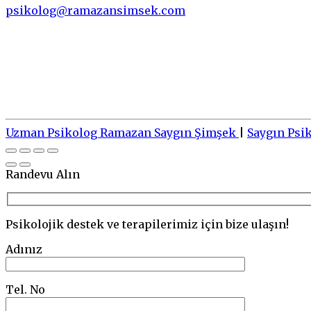
psikolog@ramazansimsek.com
Uzman Psikolog Ramazan Saygın Şimşek
|
Saygın Psi
Go
to
top
Randevu Alın
Psikolojik destek ve terapilerimiz için bize ulaşın!
Adınız
Tel. No