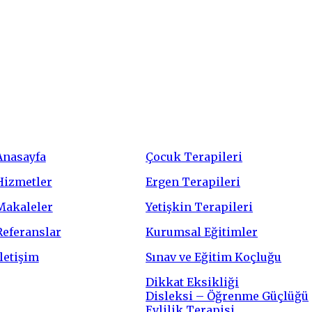
Menü
Hizmetler
Anasayfa
Çocuk Terapileri
Hizmetler
Ergen Terapileri
Makaleler
Yetişkin Terapileri
Referanslar
Kurumsal Eğitimler
İletişim
Sınav ve Eğitim Koçluğu
Dikkat Eksikliği
Disleksi – Öğrenme Güçlüğü
Evlilik Terapisi