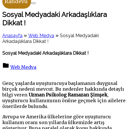
Randevu
Sosyal Medyadaki Arkadaşlıklara
Dikkat !
»
»
Anasayfa
Web Medya
Sosyal Medyadaki
Arkadaşlıklara Dikkat !
Sosyal Medyadaki Arkadaşlıklara Dikkat !
Web Medya
on
Sosyal
Genç yaşlarda uyuşturucuya başlamanın duygusal
Medyadaki
birçok nedeni mevcut. Bu nedenler hakkında detaylı
Arkadaşlıklara
bilgi veren
Uzman Psikolog Ramazan Şimşek
,
Dikkat
uyuşturucu kullanımının önüne geçmek için ailelere
!
önerilerde bulundu.
Avrupa ve Amerika ülkelerine göre uyuşturucu
kullanım oranı son yıllarda ülkemizde artış
gösteriyor. Buna paralel olarak konu hakkında