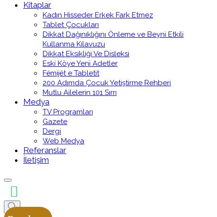
Kitaplar
Kadın Hisseder Erkek Fark Etmez
Tablet Çocukları
Dikkat Dağınıklığını Önleme ve Beyni Etkili
Kullanma Kılavuzu
Dikkat Eksikliği Ve Disleksi
Eski Köye Yeni Adetler
Fëmijët e Tabletit
200 Adımda Çocuk Yetiştirme Rehberi
Mutlu Ailelerin 101 Sırrı
Medya
TV Programları
Gazete
Dergi
Web Medya
Referanslar
İletişim