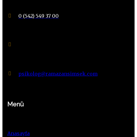
0 (542) 549 37 00
Suadiye Mahallesi Noter Sokak
No: 21 Daire: 6
Kadıköy / İSTANBUL
psikolog@ramazansimsek.com
Menü
Anasayfa