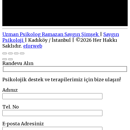
→
Randevu Alın
Uzman Psikolog Ramazan Saygın Şimşek
|
Saygın
Psikoloji
|
Kadıköy / İstanbul
|
©
2026
Her Hakkı
Saklıdır.
eforweb
Go
to
top
Randevu Alın
Psikolojik destek ve terapilerimiz için bize ulaşın!
Adınız
Tel. No
E-posta Adresiniz