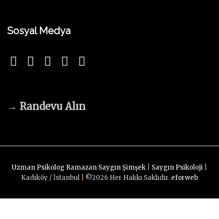
Sosyal Medya
→
Randevu Alın
Uzman Psikolog Ramazan Saygın Şimşek
|
Saygın Psikoloji
|
Kadıköy / İstanbul
|
©
2026
Her Hakkı Saklıdır.
eforweb
Randevu Alın
G