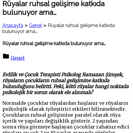
Rüyalar ruhsal gelişime katkıda
bulunuyor ama…
»
»
Anasayfa
Genel
Rüyalar ruhsal gelişime katkıda
bulunuyor ama…
Rüyalar ruhsal gelişime katkıda bulunuyor ama…
Genel
on
Rüyalar
Evlilik ve Çocuk Terapisti Psikolog Ramazan Şimşek,
ruhsal
rüyaların çocukların ruhsal gelişimine katkıda
gelişime
bulunduğunu belirtti. Peki, kötü rüyalar hangi noktada
katkıda
psikolojik bir sorun olarak ele alınmalı?
bulunuyor
ama…
Normalde çocuklar rüyalardan hoşlanır ve rüyaların
psikolojik olarak iyileştirici etkileri bilinmektedir.
Çocukların ruhsal gelişimine paralel olarak rüya
içerik ve yapıları değişiklik gösterir. 2 yaşından
sonra rüya görmeye başlayan çocuklar rahatsız edici
rüyaları en çok 2 ve 10 yaşlar arasında görürler.