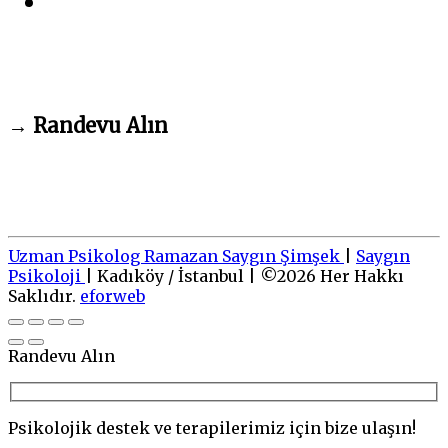
→
Randevu Alın
Uzman Psikolog Ramazan Saygın Şimşek
|
Saygın
Psikoloji
|
Kadıköy / İstanbul
|
©
2026
Her Hakkı
Saklıdır.
eforweb
Go
to
top
Randevu Alın
Psikolojik destek ve terapilerimiz için bize ulaşın!