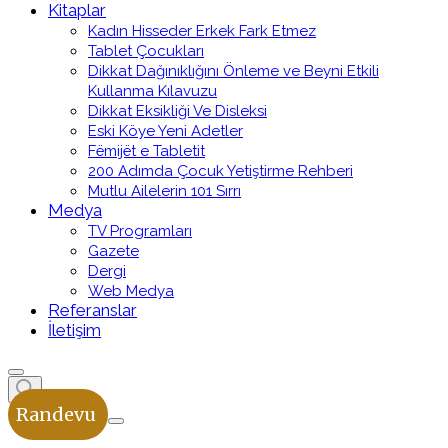
Kitaplar
Kadın Hisseder Erkek Fark Etmez
Tablet Çocukları
Dikkat Dağınıklığını Önleme ve Beyni Etkili
Kullanma Kılavuzu
Dikkat Eksikliği Ve Disleksi
Eski Köye Yeni Adetler
Fëmijët e Tabletit
200 Adımda Çocuk Yetiştirme Rehberi
Mutlu Ailelerin 101 Sırrı
Medya
TV Programları
Gazete
Dergi
Web Medya
Referanslar
İletişim
Randevu