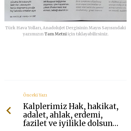
Türk Hava Yolları, AnadoluJet Dergisinin Mayıs Sayısındaki
yazımızın
Tam Metni
için tıklayabilirsiniz.
Önceki Yazı
Kalplerimiz Hak, hakikat,
adalet, ahlak, erdemi,
fazilet ve iyilikle dolsun…