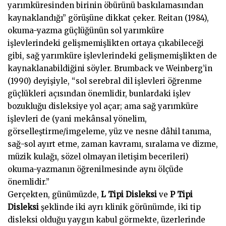
yarımküresinden birinin öbürünü baskılamasından
kaynaklandığı” görüşüne dikkat çeker. Reitan (1984),
okuma-yazma güçlüğünün sol yarımküre
işlevlerindeki gelişmemişlikten ortaya çıkabileceği
gibi, sağ yarımküre işlevlerindeki gelişmemişlikten de
kaynaklanabildiğini söyler. Brumback ve Weinberg’in
(1990) deyişiyle, “sol serebral dil işlevleri öğrenme
güçlükleri açısından önemlidir, bunlardaki işlev
bozukluğu disleksiye yol açar; ama sağ yarımküre
işlevleri de (yani mekânsal yönelim,
görselleştirme/imgeleme, yüz ve nesne dâhil tanıma,
sağ-sol ayırt etme, zaman kavramı, sıralama ve dizme,
müzik kulağı, sözel olmayan iletişim becerileri)
okuma-yazmanın öğrenilmesinde aynı ölçüde
önemlidir.”
Gerçekten, günümüzde,
L Tipi Disleksi
ve
P Tipi
Disleksi
şeklinde iki ayrı klinik görünümde, iki tip
disleksi olduğu yaygın kabul görmekte, üzerlerinde