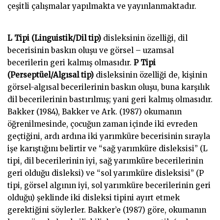
çeşitli çalışmalar yapılmakta ve yayınlanmaktadır.
Mersin Uzman Psikolog
L Tipi (Linguistik/Dil tip)
disleksinin özelliği, dil
becerisinin baskın oluşu ve görsel – uzamsal
becerilerin geri kalmış olmasıdır.
P Tipi
(Perseptüel/Algısal tip)
disleksinin özelliği de, kişinin
görsel-algısal becerilerinin baskın oluşu, buna karşılık
dil becerilerinin bastırılmış; yani geri kalmış olmasıdır.
Bakker (1984), Bakker ve Ark. (1987) okumanın
öğrenilmesinde, çocuğun zaman içinde iki evreden
geçtiğini, ardı ardına iki yarımküre becerisinin sırayla
işe karıştığını belirtir ve “sağ yarımküre disleksisi” (L
tipi, dil becerilerinin iyi, sağ yarımküre becerilerinin
geri olduğu disleksi) ve “sol yarımküre disleksisi” (P
tipi, görsel algının iyi, sol yarımküre becerilerinin geri
olduğu) şeklinde iki disleksi tipini ayırt etmek
gerektiğini söylerler. Bakker’e (1987) göre, okumanın