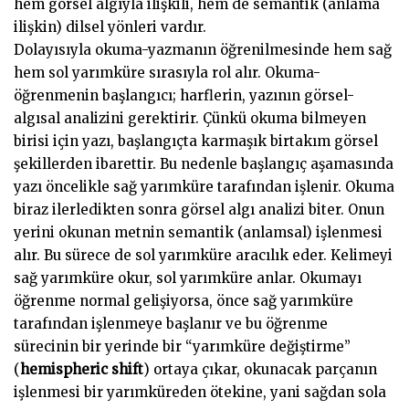
hem görsel algıyla ilişkili, hem de semantik (anlama
ilişkin) dilsel yönleri vardır.
Dolayısıyla okuma-yazmanın öğrenilmesinde hem sağ
hem sol yarımküre sırasıyla rol alır. Okuma-
öğrenmenin başlangıcı; harflerin, yazının görsel-
algısal analizini gerektirir. Çünkü okuma bilmeyen
birisi için yazı, başlangıçta karmaşık birtakım görsel
şekillerden ibarettir. Bu nedenle başlangıç aşamasında
yazı öncelikle sağ yarımküre tarafından işlenir. Okuma
biraz ilerledikten sonra görsel algı analizi biter. Onun
yerini okunan metnin semantik (anlamsal) işlenmesi
alır. Bu sürece de sol yarımküre aracılık eder. Kelimeyi
sağ yarımküre okur, sol yarımküre anlar. Okumayı
öğrenme normal gelişiyorsa, önce sağ yarımküre
tarafından işlenmeye başlanır ve bu öğrenme
sürecinin bir yerinde bir “yarımküre değiştirme”
(
hemispheric shift
) ortaya çıkar, okunacak parçanın
işlenmesi bir yarımküreden ötekine, yani sağdan sola