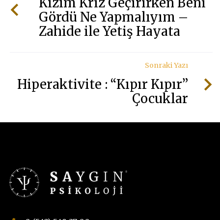
Kızım Kriz Geçirirken Beni
Gördü Ne Yapmalıyım –
Zahide ile Yetiş Hayata
Sonraki Yazı
Hiperaktivite : “Kıpır Kıpır”
Çocuklar