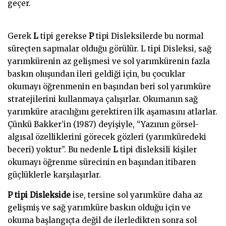
geçer.
Mersin Psikolog
Gerek
L
tipi gerekse
P
tipi Disleksilerde bu normal
süreçten sapmalar olduğu görülür. L tipi Disleksi, sağ
yarımkürenin az gelişmesi ve sol yarımkürenin fazla
baskın oluşundan ileri geldiği için, bu çocuklar
okumayı öğrenmenin en başından beri sol yarımküre
stratejilerini kullanmaya çalışırlar. Okumanın sağ
yarımküre aracılığını gerektiren ilk aşamasını atlarlar.
Çünkü Bakker’in (1987) deyişiyle, “Yazının görsel-
algısal özelliklerini görecek gözleri (yarımküredeki
beceri) yoktur”. Bu nedenle
L
tipi disleksili kişiler
okumayı öğrenme sürecinin en başından itibaren
güçlüklerle karşılaşırlar.
P tipi Dislekside
ise, tersine sol yarımküre daha az
gelişmiş ve sağ yarımküre baskın olduğu için ve
okuma başlangıçta değil de ilerledikten sonra sol