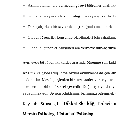
Azimli olanlar, ara vermeden görevi bitirenler analitikl
Globallerin aynı anda sürdürdüğü beş ayrı işi vardır.
Ders çalışırken bir şeyler de atıştırdığında ona sinir
Global öğrenciler konsantre olabilmeleri için rahatlam
Global düşünenler çalışırken ara vermeye ihtiyaç duyar
Aynı evde büyüyen iki kardeş arasında öğrenme stili farklı
Analitik ve global düşünme biçimi evliliklerde de çok etki
neden olur. Mesela, eşlerden biri net saatler vermeyi, net
etkenlerden biri de fiziksel çevredir. Doğal ışık ya da 
yapabilmektedir. Ayrıca odaklanma biçiminizi öğrenmek ve i
Kaynak : Şimşek, R. “
Dikkat Eksikliği Tedavisi
Mersin Psikolog
I
İstanbul Psikolog