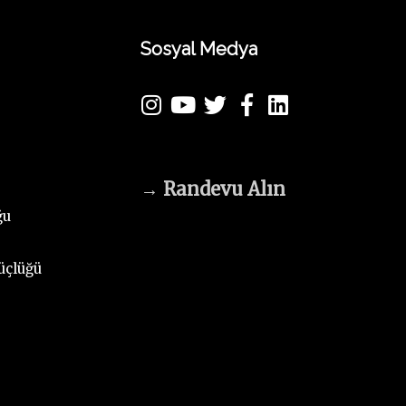
Sosyal Medya
→
Randevu Alın
ğu
üçlüğü