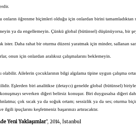
erdir.
 Bu onların öğrenme biçimleri olduğu için onlardan birini tamamladıktan
lenmeyin ya da engellemeyin. Çünkü global (bütünsel) düşünüyorsa, bir şey
ak ister. Daha rahat bir oturma düzeni yaratmak için minder, sallanan sa
lar, onun için onlardan aralıksız çalışmalarını beklemeyin.
 olabilir. Ailelerin çocuklarının bilgi algılama tipine uygun çalışma ort
lidir. Eşlerden biri analitikse (detaycı) genelde global (bütünsel) bir
 konuşmayı severken diğeri belirsiz konuşur. Biri duygusalsa diğeri dah
aydınlatma; çok sıcak ya da soğuk ortam; sessizlik ya da ses; oturma b
lgili ipuçlarını keşfetmeniz başarınızı artıracaktır.
nde Yeni Yaklaşımlar
”, 2014, İstanbul