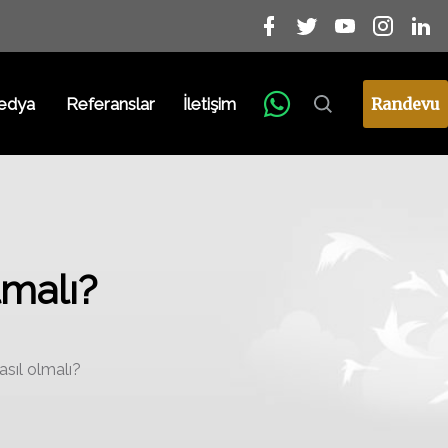
edya
Referanslar
İletişim
Randevu
lmalı?
asıl olmalı?