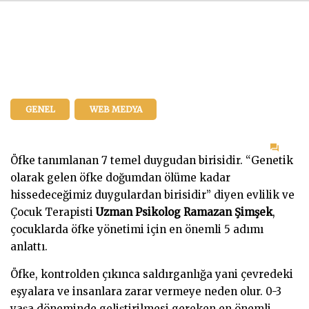
GENEL
WEB MEDYA
on
Öfke tanımlanan 7 temel duygudan birisidir. “Genetik
5
olarak gelen öfke doğumdan ölüme kadar
Adım
hissedeceğimiz duygulardan birisidir” diyen evlilik ve
Çocu
Çocuk Terapisti
Uzman Psikolog Ramazan Şimşek
,
Öfke
çocuklarda öfke yönetimi için en önemli 5 adımı
Yöne
anlattı.
Öfke, kontrolden çıkınca saldırganlığa yani çevredeki
eşyalara ve insanlara zarar vermeye neden olur. 0-3
yaşa döneminde geliştirilmesi gereken en önemli